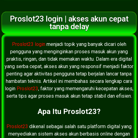
Proslot23 login | akses akun cepat
tanpa delay
Proslot23 login
menjadi topik yang banyak dicari oleh
pengguna yang menginginkan proses masuk akun yang
praktis, ringan, dan tidak memakan waktu. Dalam era digital
yang serba cepat, akses akun yang responsif menjadi faktor
penting agar aktivitas pengguna tetap berjalan lancar tanpa
hambatan teknis. Artikel ini membahas secara lengkap cara
login
Proslot23
, faktor yang memengaruhi kecepatan akses,
serta tips agar proses masuk akun tetap stabil dan efisien.
Apa Itu Proslot23?
Proslot23
dikenal sebagai salah satu platform digital yang
menyediakan sistem akses akun berbasis online dengan