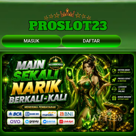
MASUK
DAFTAR